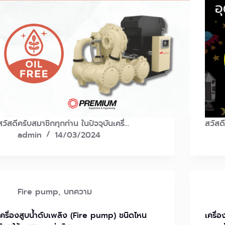
สวัสดีครับสมาชิกทุกท่าน ในปัจจุบันเครื่…
สวัสด
admin
14/03/2024
Fire pump
,
บทความ
เครื่องสูบน้ำดับเพลิง (Fire pump) ชนิดไหน
เครื่