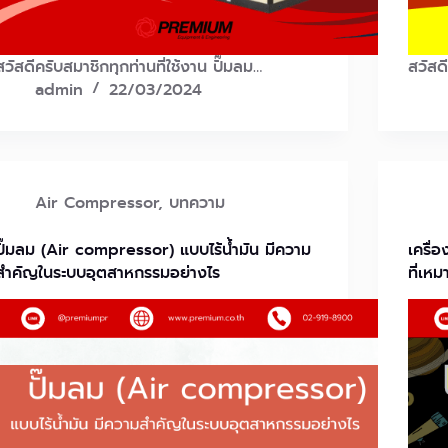
สวัสดีครับสมาชิกทุกท่านที่ใช้งาน ปั๊มลม…
สวัสด
admin
22/03/2024
Air Compressor
,
บทความ
ปั๊มลม (Air compressor) แบบไร้น้ำมัน มีความ
เครื
สำคัญในระบบอุตสาหกรรมอย่างไร
ที่เห