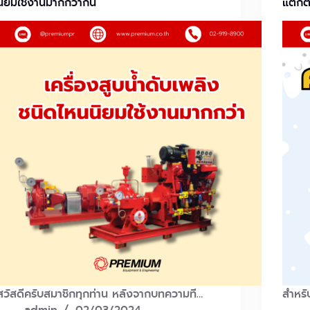
นิยมใช้งานมากกว่ากัน
แตกต่
สวัสดีครับสมาชิกทุกท่าน หลังจากบทความที…
สำหรั
admin
02/03/2024