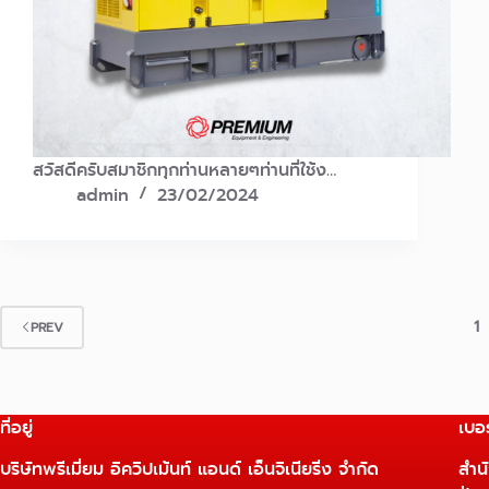
สวัสดีครับสมาชิกทุกท่านหลายๆท่านที่ใช้ง…
admin
23/02/2024
1
PREV
ที่อยู่
เบอร
บริษัทพรีเมี่ยม อิควิปเม้นท์ แอนด์ เอ็นจิเนียริ่ง จำกัด
สำน