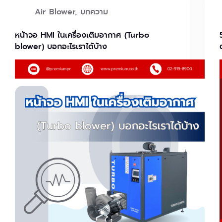
Air Blower
,
บทความ
หน้าจอ HMI ในเครื่องเติมอากาศ (Turbo
blower) บอกอะไรเราได้บ้าง