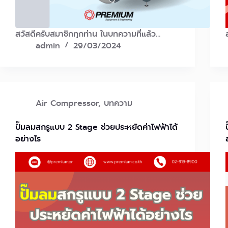
สวัสดีครับสมาชิกทุกท่าน ในบทความที่แล้ว…
admin
29/03/2024
Air Compressor
,
บทความ
ปั๊มลมสกรูแบบ 2 Stage ช่วยประหยัดค่าไฟฟ้าได้
อย่างไร