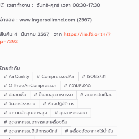
⏰ เวลาทำงาน : จันทร์-ศุกร์ เวลา 08:30-17:30
อ้างอิง : www.Ingersollrand.com (2567)
สืบค้น 4 มีนาคม 2567, จาก
https://iie.fti.or.th/?
p=7292
ป้ายกำกับ
#
AirQuality
#
CompressedAir
#
ISO85731
#
OilFreeAirCompressor
#
ความสะอาด
#
ปลอดเชื้อ
#
ปั๊มลมอุตสาหกรรม
#
ลดการปนเปื้อน
#
วิศวกรโรงงาน
#
ห้องปฏิบัติการ
#
อากาศอัดคุณภาพสูง
#
อุตสาหกรรมยา
#
อุตสาหกรรมอาหารและเครื่องดื่ม
#
อุตสาหกรรมอิเล็กทรอนิกส์
#
เครื่องอัดอากาศไร้น้ำมัน