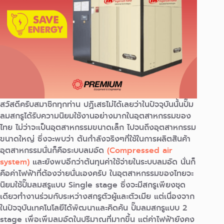
สวัสดีครับสมาชิกทุกท่าน ปฏิเสธไม่ได้เลยว่าในปัจจุบันนั้นปั๊ม
ลมสกรูได้รับความนิยมใช้งานอย่างมากในอุตสาหกรรมของ
ไทย ไม่ว่าจะเป็นอุตสาหกรรมขนาดเล็ก ไปจนถึงอุตสาหกรรม
ขนาดใหญ่ ซึ่งจะพบว่า ต้นกำลังจริงๆที่ใช้ในการผลิตสินค้า
อุตสาหกรรมนั่นก็คือระบบลมอัด
(Compressed air
system)
และยังพบอีกว่าต้นทุนค่าใช้จ่ายในระบบลมอัด นั่นก็
คือค่าไฟฟ้าที่ต้องจ่ายนั่นเองครับ
ในอุตสาหกรรมของไทยจะ
นิยมใช้ปั๊มลมสรูแบบ Single stage ซึ่งจะมีสกรูเพียงชุด
เดียวทำงานร่วมกับระหว่างสกรูตัวผู้และตัวเมีย แต่เนื่องจาก
ในปัจจุบันเทคโนโลยีได้พัฒนาและคิดค้น ปั๊มลมสกรูแบบ 2
stage เพื่อเพิ่มลมอัดในปริมาณที่มากขึ้น แต่ค่าไฟฟ้ายังคง