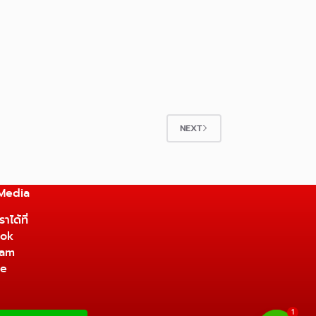
NEXT
 Media
าได้ที่
ok
ram
be
1