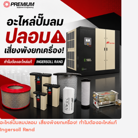
อะไหล่ปั๊มลมปลอม เสี่ยงพังยกเครื่อง! ทำไมต้องอะไหล่แท้
Ingersoll Rand