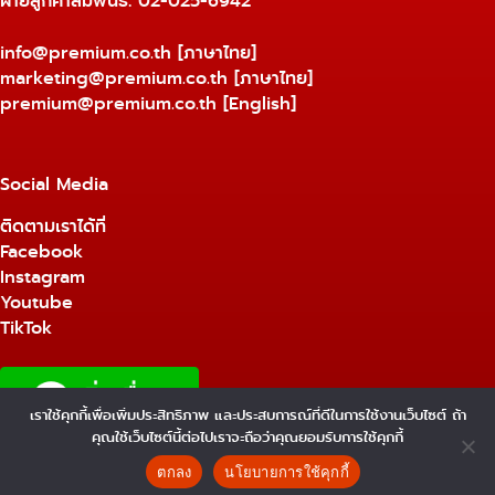
ฝ่ายลูกค้าสัมพันธ์: 02-025-6942
info@premium.co.th
[ภาษาไทย]
marketing@premium.co.th
[ภาษาไทย]
premium@premium.co.th
[English]
Social Media
ติดตามเราได้ที่
Facebook
Instagram
Youtube
TikTok
เราใช้คุกกี้เพื่อเพิ่มประสิทธิภาพ และประสบการณ์ที่ดีในการใช้งานเว็บไซต์ ถ้า
1
คุณใช้เว็บไซต์นี้ต่อไปเราจะถือว่าคุณยอมรับการใช้คุกกี้
Copyright © 2026 - Premium Equipment &
ติดต่อเรา
Engineering Co., Ltd. - WordPress Theme by
ตกลง
นโยบายการใช้คุกกี้
CreativeThemes