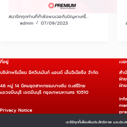
สมาชิกทุกท่านที่กำลังพบเจอกับปัญหาเครื่…
admin
07/09/2023
ที่อยู่
เบอร
บริษัทพรีเมี่ยม อิควิปเม้นท์ แอนด์ เอ็นจิเนียริ่ง จำกัด
สำน
ฝ่า
ฝ่า
46 หมู่ 14 นิคมอุตสาหกรรมบางชัน ถ.เสรีไทย
แขวงมีนบุรี เขตมีนบุรี กรุงเทพมหานคร 10510
inf
mar
Privacy Notice
pre
นโยบายความเป็นส่วนตัว
เราใช้คุกกี้เพื่อเพิ่มประสิทธิภาพ และประส