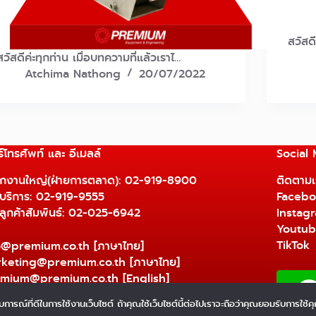
สวัสด
สวัสดีค่ะทุกท่าน เมื่อบทความที่แล้วเราไ…
Atchima Nathong
20/07/2022
์โทรศัพท์ และ อีเมลล์
Social
ักงานใหญ่(ฝ่ายการตลาด):
02-919-8900
ติดตามเร
ยบริการ:
02-919-9555
Facebo
ยลูกค้าสัมพันธ์: 02-025-6942
Instag
Youtu
TikTok
o@premium.co.th
[ภาษาไทย]
keting@premium.co.th
[ภาษาไทย]
mium@premium.co.th
[English]
บการณ์ที่ดีในการใช้งานเว็บไซต์ ถ้าคุณใช้เว็บไซต์นี้ต่อไปเราจะถือว่าคุณยอมรับการใช้คุก