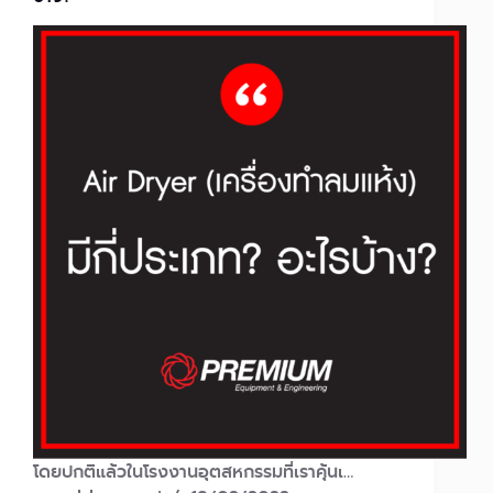
โดยปกติแล้วในโรงงานอุตสหกรรมที่เราคุ้นเ…