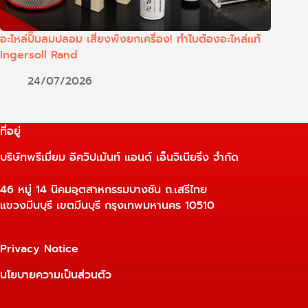
อะไหล่ปั๊มลมปลอม เสี่ยงพังยกเครื่อง! ทำไมต้องอะไหล่แท้
Ingersoll Rand
24/07/2026
ที่อยู่
บริษัทพรีเมี่ยม อิควิปเม้นท์ แอนด์ เอ็นจิเนียริ่ง จำกัด
46 หมู่ 14 นิคมอุตสาหกรรมบางชัน ถ.เสรีไทย
แขวงมีนบุรี เขตมีนบุรี กรุงเทพมหานคร 10510
Privacy Notice
นโยบายความเป็นส่วนตัว