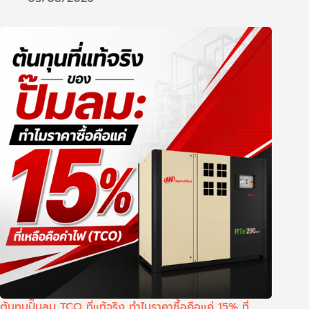
ต้นทุนปั๊มลม TCO ที่แท้จริง ทำไมราคาซื้อคือแค่ 15% ที่