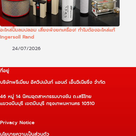
อะไหล่ปั๊มลมปลอม เสี่ยงพังยกเครื่อง! ทำไมต้องอะไหล่แท้
Ingersoll Rand
24/07/2026
ที่อยู่
บริษัทพรีเมี่ยม อิควิปเม้นท์ แอนด์ เอ็นจิเนียริ่ง จำกัด
46 หมู่ 14 นิคมอุตสาหกรรมบางชัน ถ.เสรีไทย
แขวงมีนบุรี เขตมีนบุรี กรุงเทพมหานคร 10510
Privacy Notice
นโยบายความเป็นส่วนตัว