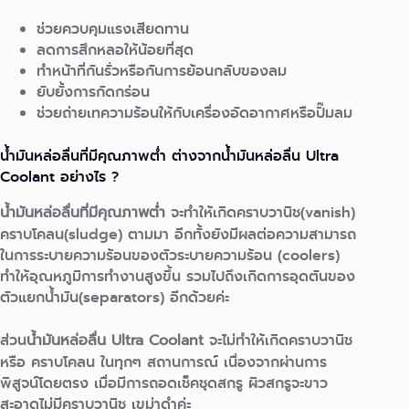
ช่วยควบคุมแรงเสียดทาน
ลดการสึกหลอให้น้อยที่สุด
ทำหน้าที่กันรั่วหรือกันการย้อนกลับของลม
ยับยั้งการกัดกร่อน
ช่วยถ่ายเทความร้อนให้กับเครื่องอัดอากาศหรือปั๊มลม
น้ำมันหล่อลื่นที่มีคุณภาพต่ำ ต่างจากน้ำมันหล่อลื่น Ultra
Coolant อย่างไร ?
น้ำมันหล่อลื่นที่มีคุณภาพต่ำ
จะทำให้เกิดคราบวานิช(vanish)
คราบโคลน(sludge) ตามมา อีกทั้งยังมีผลต่อความสามารถ
ในการระบายความร้อนของตัวระบายความร้อน (coolers)
ทำให้อุณหภูมิการทำงานสูงขึ้น รวมไปถึงเกิดการอุดตันของ
ตัวแยกน้ำมัน(separators) อีกด้วยค่ะ
ส่วน
น้ำมันหล่อลื่น Ultra Coolant
จะไม่ทำให้เกิดคราบวานิช
หรือ คราบโคลน ในทุกๆ สถานการณ์ เนื่องจากผ่านการ
พิสูจน์โดยตรง เมื่อมีการถอดเช็คชุดสกรู ผิวสกรูจะขาว
สะอาดไม่มีคราบวานิช เขม่าดำค่ะ