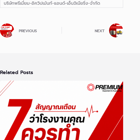
บริษัทพรีเมี่ยม-อิควิปเม้นท์-แอนด์-เอ็นจิเนียริ่ง-จำกัด
PREVIOUS
NEXT
Related Posts