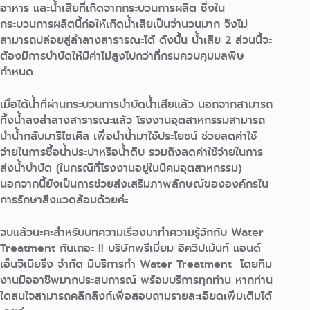
อาหาร และน้ำเสียที่เกิดจากกระบวนการผลิต ซึ่งใน
กระบวนการผลิตนี้ก่อให้เกิดน้ำเสียเป็นจำนวนมาก จึงไม่
สามารถปล่อยสู่ลำลางสาธารณะได้ ดังนั้น น้ำเสีย 2 ส่วนนี้จะ
ต้องมีการบำบัดให้มีค่าไม่สูงไปกว่าที่กรมควบคุมมลพิษ
กำหนด
เมื่อได้น้ำที่ผ่านกระบวนการบำบัดน้ำเสียแล้ว นอกจากสามารถ
ทิ้งน้ำลงลำลางสาธารณะแล้ว โรงงานอุตสาหกรรมสามารถ
นำน้ำกลับมารีไซเคิล เพื่อนำน้ำมาใช้ประโยชน์ ช่วยลดค่าใช้
จ่ายในการซื้อน้ำประปาหรือน้ำดิบ รวมถึงลดค่าใช้จ่ายในการ
ส่งน้ำบำบัด (ในกรณีที่โรงงานอยู่ในนิคมอุตสาหกรรม)
นอกจากนี้ยังเป็นการช่วยส่งเสริมภาพลักษณ์ขององค์กรใน
การรักษาสิ่งแวดล้อมด้วยค่ะ
จบแล้วนะคะสำหรับบทความเรื่องมาทำความรู้จักกับ Water
Treatment กันเถอะ !! บริษัทพรีเมี่ยม อิควิปเม้นท์ แอนด์
เอ็นจิเนียริ่ง จำกัด มีบริการทำ Water Treatment โดยทีม
งานมืออาชีพมากประสบการณ์ พร้อมบริการทุกท่าน หากท่าน
ใดสนใจสามารถคลิกลิงก์เพื่อสอบถามรายละเอียดเพิ่มเติมได้