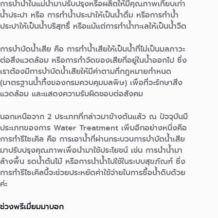
การนำน้ำในแม่น้ำมาปรับปรุงหรือผลิตให้มีคุณภาพเทียบเท่า
น้ำประปา หรือ การทำน้ำประปาให้เป็นน้ำดื่ม หรือการทำน้ำ
ประปาให้เป็นน้ำบริสุทธิ์ หรือแม้แต่การทำน้ำทะเลให้เป็นน้ำจืด
การบำบัดน้ำเสีย คือ การทำน้ำเสียให้เป็นน้ำที่ไม่เป็นมลภาวะ
ต่อสิ่งแวดล้อม หรือการกำจัดของเสียที่อยู่ในน้ำออกไป ซึ่ง
เราต้องมีการบำบัดน้ำเสียให้มีค่าตามที่กฎหมายกำหนด
(มาตรฐานน้ำทิ้งของกรมควบคุมมลพิษ) เพื่อที่จะรักษาสิ่ง
แวดล้อม และแสดงความรับผิดชอบต่อสังคม
นอกเหนือจาก 2 ประเภทที่กล่าวมาข้างต้นแล้ว ณ ปัจจุบันมี
ประเภทของการ Water Treatment เพิ่มอีกอย่างหนึ่งคือ
การทำรีไซเคิล คือ การเอาน้ำที่ผ่านกระบวนการบำบัดน้ำเสีย
มาปรับปรุงคุณภาพเพื่อนำมาใช้ประโยชน์ เช่น การนำน้ำมา
ล้างพื้น รดน้ำต้นไม้ หรือการนำน้ำไปใช้ในระบบสุขภัณฑ์ ซึ่ง
การทำรีไซเคิลนี้จะช่วยประหยัดค่าใช้จ่ายในการซื้อน้ำดิบด้วย
ค่ะ
ช่วงพรีเมี่ยมมาบอก