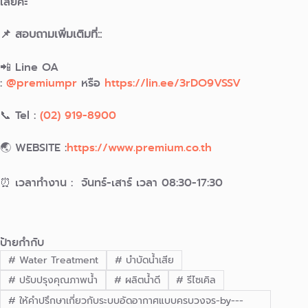
เลยค่ะ
📌 สอบถามเพิ่มเติมที่::
📲 Line OA
:
@premiumpr
หรือ
https://lin.ee/3rDO9VSSV
📞 Tel :
(02) 919-8900
🌏 WEBSITE :
https://www.premium.co.th
⏰ เวลาทำงาน : จันทร์-เสาร์ เวลา 08:30-17:30
ป้ายกำกับ
#
Water Treatment
#
บำบัดน้ำเสีย
#
ปรับปรุงคุณภาพน้ำ
#
ผลิตน้ำดี
#
รีไซเคิล
#
ให้คำปรึกษาเกี่ยวกับระบบอัดอากาศแบบครบวงจร-by---