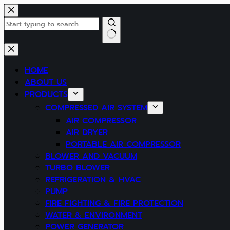
Skip
to
content
No
results
HOME
ABOUT US
PRODUCTS
COMPRESSED AIR SYSTEM
AIR COMPRESSOR
AIR DRYER
PORTABLE AIR COMPRESSOR
BLOWER AND VACUUM
TURBO BLOWER
REFRIGERATION & HVAC
PUMP
FIRE FIGHTING & FIRE PROTECTION
WATER & ENVIRONMENT
POWER GENERATOR