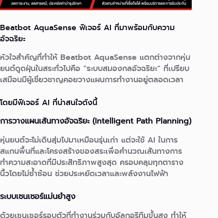
Beatbot
AquaSense
ฟีเจอร์
AI
ที่มาพร้อมกับความ
อัจฉริยะ
หัวใจสำคัญที่ทำให้ Beatbot AquaSense แตกต่างจากหุ่น
ยนต์ดูดฝุ่นในสระทั่วไปคือ “ระบบสมองกลอัจฉริยะ” ที่เปรียบ
เสมือนมีผู้เชี่ยวชาญคอยวางแผนการทำงานอยู่ตลอดเวลา
โดยมีฟีเจอร์ AI ที่น่าสนใจดังนี้
การวางแผนเส้นทางอัจฉริยะ (Intelligent Path Planning)
หุ่นยนต์จะไม่เดินสุ่มไปมาเหมือนรุ่นเก่า แต่จะใช้ AI ในการ
สแกนพื้นที่และโครงสร้างของสระเพื่อคำนวณเส้นทางการ
ทำความสะอาดที่มีประสิทธิภาพสูงสุด ครอบคลุมทุกตาราง
นิ้วโดยไม่ซ้ำซ้อน ช่วยประหยัดเวลาและพลังงานไฟฟ้า
ระบบเซนเซอร์แม่นยำสูง
ด้วยเซนเซอร์รอบตัวที่ทำงานร่วมกับอัลกอริทึมขั้นสูง ทำให้