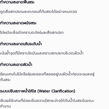
ทำความสะอาดพื้นสระ
ดูดสิ่งสกปรกและตะกอนที่ก้นสระได้อย่างหมดจด
ทำความสะอาดผนังสระ
ไต่ผนังเพื่อขัดคราบตะไคร่และสิ่งสกปรก
ทำความสะอาดเส้นระดับน้ำ
เน้นย้ำจุดที่มีคราบไขมันและคราบสกปรกบริเวณผิวน้ำ
ทำความสะอาดผิวน้ำ
ช้อนเศษใบไม้หรือฝุ่นละอองที่ลอยอยู่บนผิวน้ำก่อนจะจมลงสู่
ก้นสระ
ระบบปรับสภาพน้ำให้ใส (Water Clarification)
ฟีเจอร์พิเศษที่ช่วยเพิ่มความใสกระจ่างให้กับน้ำในสระในขณะ
ทำงาน