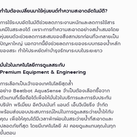
ทำไมต้องเปลี่ยนมาใช้หุ่นยนต์ทำความสะอาดอัตโนมัติ?
การใช้ระบบอัตโนมัติช่วยลดภาระงานหนักและลดการใช้สาร
เคมีในสระลงได้ เพราะการทำความสะอาดอย่างสม่ำเสมอโดย
หุ่นยนต์จะช่วยลดการสะสมของสิ่งสกปรกก่อนที่จะกลายเป็น
ปัญหาใหญ่ นอกจากนี้ยังช่วยลดภาระของระบบกรองน้ำหลัก
ของสระ ทำให้ประหยัดค่าบำรุงรักษาระบบในระยะยาว
มั่นใจในเทคโนโลยีการดูแลสระกับ
Premium
Equipment & Engineering
การเลือกเป็นเจ้าของเทคโนโลยีสุดล้ำ
อย่าง
Beatbot
AquaSense
จำเป็นต้องเลือกซื้อจาก
ตัวแทนที่เชื่อถือได้เพื่อให้มั่นใจในบริการและการรับประกัน
บริษัท พรีเมี่ยม อิควิปเม้นท์ แอนด์ เอ็นจิเนียริ่ง จำกัด
พร้อมส่งมอบประสบการณ์ใหม่ในการดูแลสระว่ายน้ำให้กับ
คุณ เพื่อให้คุณได้มีเวลาพักผ่อนในสระว่ายน้ำที่สะอาดและ
ปลอดภัยที่สุด โดยมีเทคโนโลยี AI คอยดูแลแทนคุณในทุก
ขั้นตอน