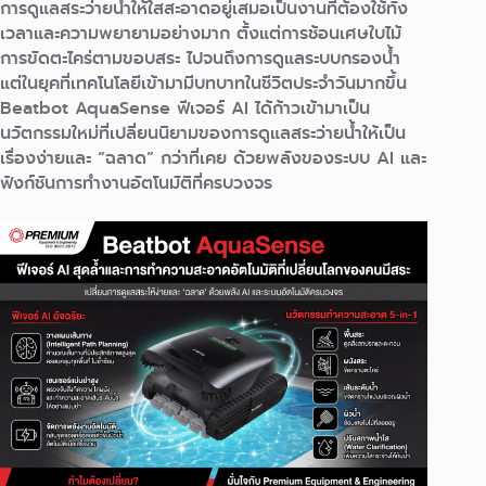
การดูแลสระว่ายน้ำให้ใสสะอาดอยู่เสมอเป็นงานที่ต้องใช้ทั้ง
เวลาและความพยายามอย่างมาก ตั้งแต่การช้อนเศษใบไม้
การขัดตะไคร่ตามขอบสระ ไปจนถึงการดูแลระบบกรองน้ำ
แต่ในยุคที่เทคโนโลยีเข้ามามีบทบาทในชีวิตประจำวันมากขึ้น
Beatbot AquaSense ฟีเจอร์ AI ได้ก้าวเข้ามาเป็น
นวัตกรรมใหม่ที่เปลี่ยนนิยามของการดูแลสระว่ายน้ำให้เป็น
เรื่องง่ายและ “ฉลาด” กว่าที่เคย ด้วยพลังของระบบ AI และ
ฟังก์ชันการทำงานอัตโนมัติที่ครบวงจร