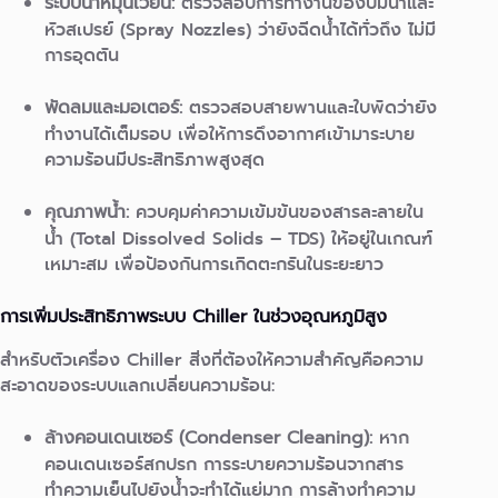
ระบบน้ำหมุนเวียน:
ตรวจสอบการทำงานของปั๊มน้ำและ
หัวสเปรย์ (Spray Nozzles) ว่ายังฉีดน้ำได้ทั่วถึง ไม่มี
การอุดตัน
พัดลมและมอเตอร์:
ตรวจสอบสายพานและใบพัดว่ายัง
ทำงานได้เต็มรอบ เพื่อให้การดึงอากาศเข้ามาระบาย
ความร้อนมีประสิทธิภาพสูงสุด
คุณภาพน้ำ:
ควบคุมค่าความเข้มข้นของสารละลายใน
น้ำ (Total Dissolved Solids – TDS) ให้อยู่ในเกณฑ์
เหมาะสม เพื่อป้องกันการเกิดตะกรันในระยะยาว
การเพิ่มประสิทธิภาพระบบ Chiller ในช่วงอุณหภูมิสูง
สำหรับตัวเครื่อง Chiller สิ่งที่ต้องให้ความสำคัญคือความ
สะอาดของระบบแลกเปลี่ยนความร้อน:
ล้างคอนเดนเซอร์ (Condenser Cleaning):
หาก
คอนเดนเซอร์สกปรก การระบายความร้อนจากสาร
ทำความเย็นไปยังน้ำจะทำได้แย่มาก การล้างทำความ