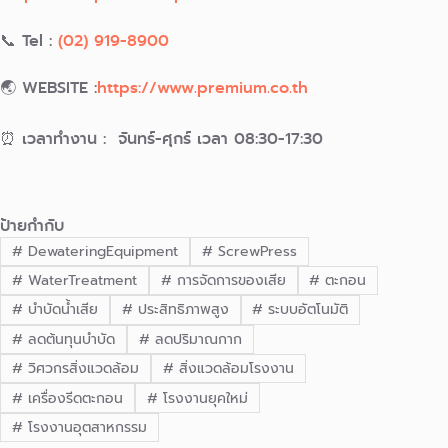
📞 Tel :
(02) 919-8900
🌏 WEBSITE :
https://www.premium.co.th
⏰ เวลาทำงาน : จันทร์-ศุกร์ เวลา 08:30-17:30
ป้ายกำกับ
#
DewateringEquipment
#
ScrewPress
#
WaterTreatment
#
การจัดการของเสีย
#
ตะกอน
#
บำบัดน้ำเสีย
#
ประสิทธิภาพสูง
#
ระบบอัตโนมัติ
#
ลดต้นทุนบำบัด
#
ลดปริมาณกาก
#
วิศวกรสิ่งแวดล้อม
#
สิ่งแวดล้อมโรงงาน
#
เครื่องรีดตะกอน
#
โรงงานยุคใหม่
#
โรงงานอุตสาหกรรม