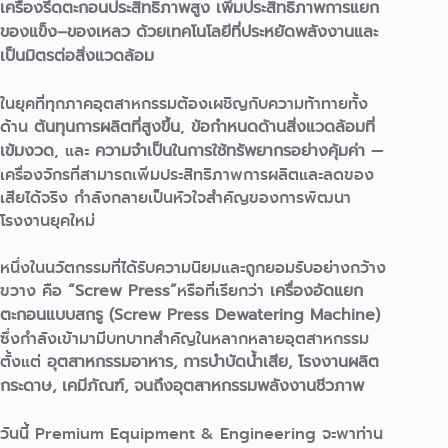
เครื่องรีดตะกอนประสิทธิภาพสูง เพิ่มประสิทธิภาพการแยก
ของแข็ง–ของเหลว ด้วยเทคโนโลยีที่ประหยัดพลังงานและ
เป็นมิตรต่อสิ่งแวดล้อม
ในยุคที่ทุกภาคอุตสาหกรรมต้องเผชิญกับความท้าทายทั้ง
ด้าน
ต้นทุนการผลิตที่สูงขึ้น
,
ข้อกำหนดด้านสิ่งแวดล้อมที่
เข้มงวด
, และ
ความจำเป็นในการใช้ทรัพยากรอย่างคุ้มค่า
—
เครื่องจักรที่สามารถเพิ่มประสิทธิภาพการผลิตและลดของ
เสียได้จริง กำลังกลายเป็นหัวใจสำคัญของการพัฒนา
โรงงานยุคใหม่
หนึ่งในนวัตกรรมที่ได้รับความนิยมและถูกยอมรับอย่างกว้าง
ขวาง คือ
“Screw Press”
หรือที่เรียกว่า
เครื่องอัดแยก
ตะกอนแบบสกรู (Screw Press Dewatering Machine)
ซึ่งกำลังเข้ามามีบทบาทสำคัญในหลากหลายอุตสาหกรรม
ตั้งแต่
อุตสาหกรรมอาหาร, การบำบัดน้ำเสีย, โรงงานผลิต
กระดาษ, เคมีภัณฑ์, จนถึงอุตสาหกรรมพลังงานชีวภาพ
วันนี้ Premium Equipment & Engineering จะพาท่าน