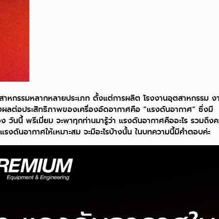
อุตสาหกรรมหลากหลายประเภท ตั้งแต่การผลิต โรงงานอุตสาหกรรม ง
่งผลต่อประสิทธิภาพของเครื่องอัดอากาศคือ “แรงดันอากาศ” ซึ่งมี
วันนี้ พรีเมี่ยม จะพาทุกท่านมารู้ว่า แรงดันอากาศคืออะไร รวมถึง
ดันอากาศให้เหมาะสม จะมีอะไรบ้างนั้น ในบทความนี้มีคำตอบค่ะ