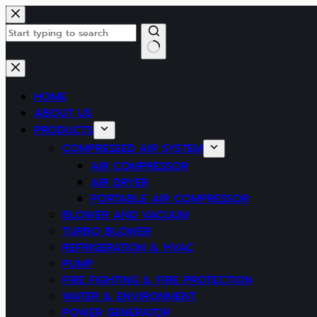
Skip
to
content
No
results
HOME
ABOUT US
PRODUCTS
COMPRESSED AIR SYSTEM
AIR COMPRESSOR
AIR DRYER
PORTABLE AIR COMPRESSOR
BLOWER AND VACUUM
TURBO BLOWER
REFRIGERATION & HVAC
PUMP
FIRE FIGHTING & FIRE PROTECTION
WATER & ENVIRONMENT
POWER GENERATOR