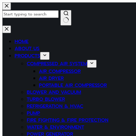
Skip
to
content
No
results
HOME
ABOUT US
PRODUCTS
COMPRESSED AIR SYSTEM
AIR COMPRESSOR
AIR DRYER
PORTABLE AIR COMPRESSOR
BLOWER AND VACUUM
TURBO BLOWER
REFRIGERATION & HVAC
PUMP
FIRE FIGHTING & FIRE PROTECTION
WATER & ENVIRONMENT
POWER GENERATOR