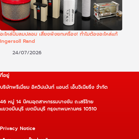
อะไหล่ปั๊มลมปลอม เสี่ยงพังยกเครื่อง! ทำไมต้องอะไหล่แท้
Ingersoll Rand
24/07/2026
ที่อยู่
บริษัทพรีเมี่ยม อิควิปเม้นท์ แอนด์ เอ็นจิเนียริ่ง จำกัด
46 หมู่ 14 นิคมอุตสาหกรรมบางชัน ถ.เสรีไทย
แขวงมีนบุรี เขตมีนบุรี กรุงเทพมหานคร 10510
Privacy Notice