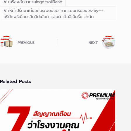
#
เครื่องอัดอากาศIngersollRand
#
ให้คำปรึกษาเกี่ยวกับระบบอัดอากาศแบบครบวงจร-by---
บริษัทพรีเมี่ยม-อิควิปเม้นท์-แอนด์-เอ็นจิเนียริ่ง-จำกัด
PREVIOUS
NEXT
Related Posts