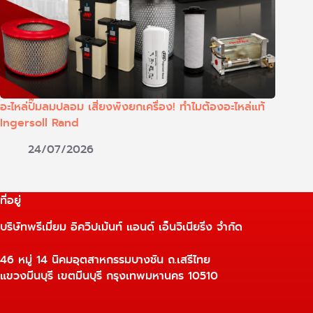
อะไหล่ปั๊มลมปลอม เสี่ยงพังยกเครื่อง! ทำไมต้องอะไหล่แท้
Ingersoll Rand
24/07/2026
ที่อยู่
บริษัทพรีเมี่ยม อิควิปเม้นท์ แอนด์ เอ็นจิเนียริ่ง จำกัด
46 หมู่ 14 นิคมอุตสาหกรรมบางชัน ถ.เสรีไทย
แขวงมีนบุรี เขตมีนบุรี กรุงเทพมหานคร 10510