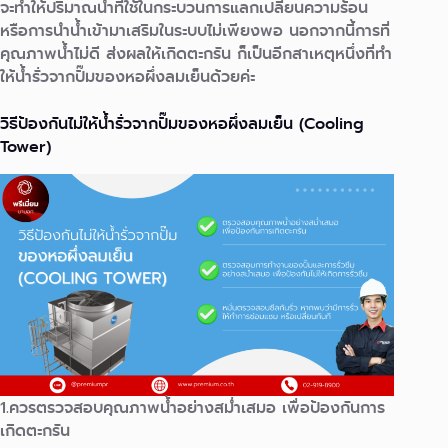
จะทําให้ปริมาณน้ำที่ใช้ในกระบวนการแลกเปลี่ยนความร้อน
หรือการนําน้ำเข้ามาเสริมในระบบไม่เพียงพอ นอกจากนี้การที่
คุณภาพน้ำไม่ดี ส่งผลให้เกิดตะกรัน ก็เป็นอีกสาเหตุหนึ่งที่ทำ
ให้นํ้ารั่วจากปั๊มของหอผึ่งลมเย็นด้วยค่ะ
วิธีป้องกันไม่ให้นํ้ารั่วจากปั๊มของหอผึ่งลมเย็น (Cooling
Tower)
1.ควรตรวจสอบคุณภาพน้ำอย่างสม่ำเสมอ เพื่อป้องกันการ
เกิดตะกรัน