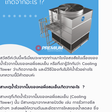
สวัสดีค่ะวันนี้พรีเมี่ยมจะพาทุกท่านมาไขข้อสงสัยในเรื่องของ
นํ้ารั่วจากปั๊มของหอผึ่งลมเย็น หรือที่เรารู้จักกันว่า Cooling
Tower ว่าเกิดจากอะไร และมีวิธีป้องกันไม่ให้น้ำรั่วอย่างไร
บทความนี้มีคำตอบค่ะ
สาเหตุนํ้ารั่วจากปั๊มของหอผึ่งลมเย็นเกิดจากอะไร ?
สาเหตุที่เกิดนํ้ารั่วจากปั๊มของหอผึ่งลมเย็น (Cooling
Tower) นั้น มีสาเหตุมาจากหลายปัจจัย เช่น การรั่วทางซีล
ต่างๆ จะส่งผลให้ความดันและอัตราการไหลของน้ำลดลง ซึ่ง