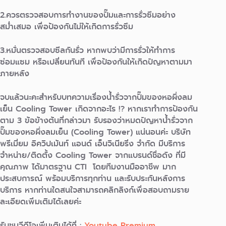
2.ควรตรวจสอบการทำงานของปั๊มและการรั่วซึมอย่าง
สม่ำเสมอ เพื่อป้องกันไม่ให้เกิดการรั่วซึม
3.หมั่นตรวจสอบซีลกันรั่ว หากพบว่ามีการรั่วให้ทําการ
ซ่อมแซม หรือเปลี่ยนทันที เพื่อป้องกันให้เกิดปัญหาตามมา
ภายหลัง
จบแล้วนะคะสำหรับบทความเรื่องนํ้ารั่วจากปั๊มของหอผึ่งลม
เย็น Cooling Tower เกิดจากอะไร !? หากเราทำการป้องกัน
ตาม 3 ข้อข้างต้นที่กล่าวมา รับรองว่าหมดปัญหานํ้ารั่วจาก
ปั๊มของหอผึ่งลมเย็น (Cooling Tower) แน่นอนค่ะ บริษัท
พรีเมี่ยม อิควิปเม้นท์ แอนด์ เอ็นจิเนียริ่ง จำกัด มีบริการ
จำหน่าย/ติดตั้ง Cooling Tower จากแบรนด์ชื่อดัง ที่มี
คุณภาพ ได้มาตรฐาน CTI โดยทีมงานมืออาชีพ มาก
ประสบการณ์ พร้อมบริการทุกท่าน และรับประกันหลังการ
บริการ หากท่านใดสนใจสามารถคลิกลิงก์เพื่อสอบถามราย
ละเอียดเพิ่มเติมได้เลยค่ะ
รับชมวีดีโอเพิ่มเติมได้ที่ :
Youtube Premium