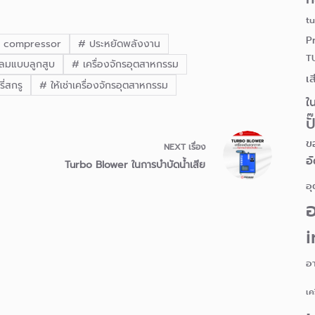
t
P
r compressor
#
ประหยัดพลังงาน
T
มลมแบบลูกสูบ
#
เครื่องจักรอุตสาหกรรม
เส
ี่สกรู
#
ให้เช่าเครื่องจักรอุตสาหกรรม
ใ
ป
ข
NEXT
เรื่อง
อ
Turbo Blower ในการบำบัดน้ำเสีย
อ
i
อ
เค