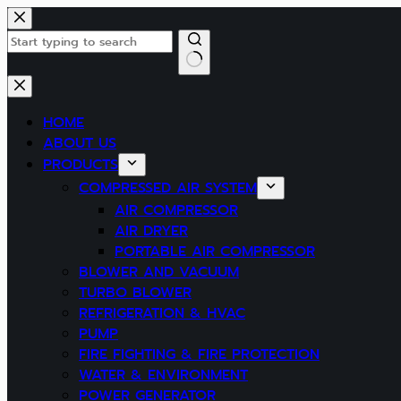
Skip
to
content
No
results
HOME
ABOUT US
PRODUCTS
COMPRESSED AIR SYSTEM
AIR COMPRESSOR
AIR DRYER
PORTABLE AIR COMPRESSOR
BLOWER AND VACUUM
TURBO BLOWER
REFRIGERATION & HVAC
PUMP
FIRE FIGHTING & FIRE PROTECTION
WATER & ENVIRONMENT
POWER GENERATOR