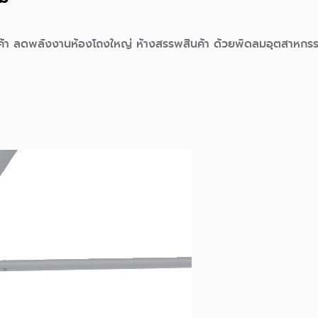
ค้า ลดพลังงานห้องโถงใหญ่ ห้างสรรพสินค้า ด้วยพัดลมอุตสาหกร