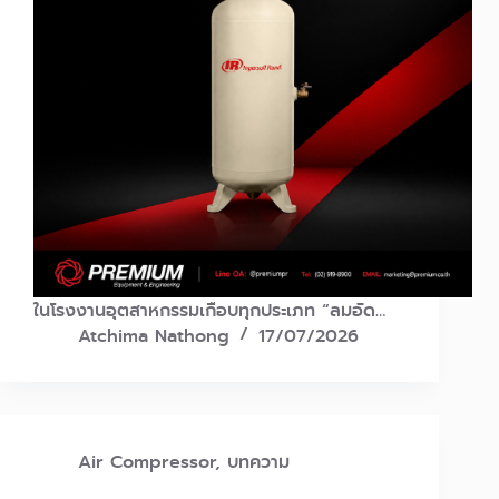
ในโรงงานอุตสาหกรรมเกือบทุกประเภท “ลมอัด…
Atchima Nathong
17/07/2026
Air Compressor
,
บทความ