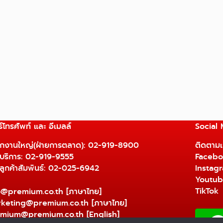
์โทรศัพท์ และ อีเมลล์
Social
ักงานใหญ่(ฝ่ายการตลาด):
02-919-8900
ติดตามเร
ยบริการ:
02-919-9555
Facebo
ยลูกค้าสัมพันธ์: 02-025-6942
Instag
Youtu
TikTok
o@premium.co.th
[ภาษาไทย]
keting@premium.co.th
[ภาษาไทย]
mium@premium.co.th
[English]