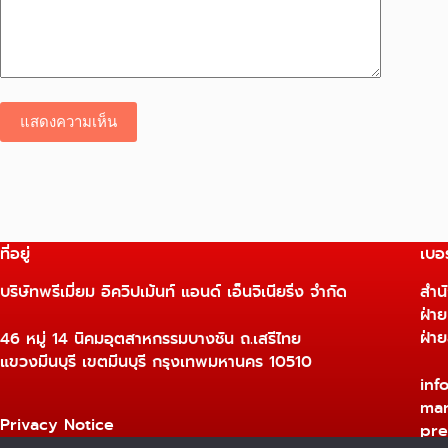
แสดงความเห็น
ที่อยู่
เบอร
บริษัทพรีเมี่ยม อิควิปเม้นท์ แอนด์ เอ็นจิเนียริ่ง จำกัด
สำน
ฝ่า
ฝ่า
46 หมู่ 14 นิคมอุตสาหกรรมบางชัน ถ.เสรีไทย
แขวงมีนบุรี เขตมีนบุรี กรุงเทพมหานคร 10510
inf
mar
Privacy Notice
pre