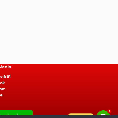
 Media
าได้ที่
ok
ram
be
1
ติดต่อเรา