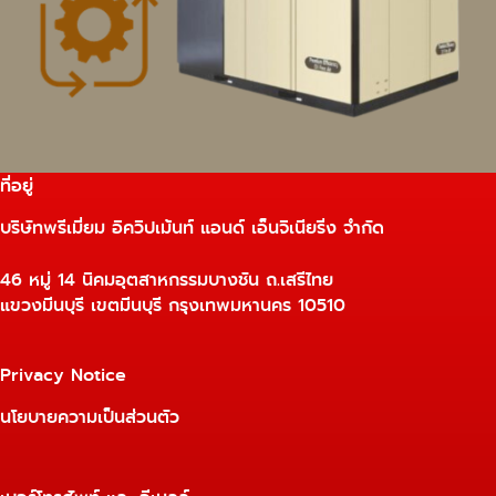
ที่อยู่
บริษัทพรีเมี่ยม อิควิปเม้นท์ แอนด์ เอ็นจิเนียริ่ง จำกัด
46 หมู่ 14 นิคมอุตสาหกรรมบางชัน ถ.เสรีไทย
แขวงมีนบุรี เขตมีนบุรี กรุงเทพมหานคร 10510
Privacy Notice
นโยบายความเป็นส่วนตัว