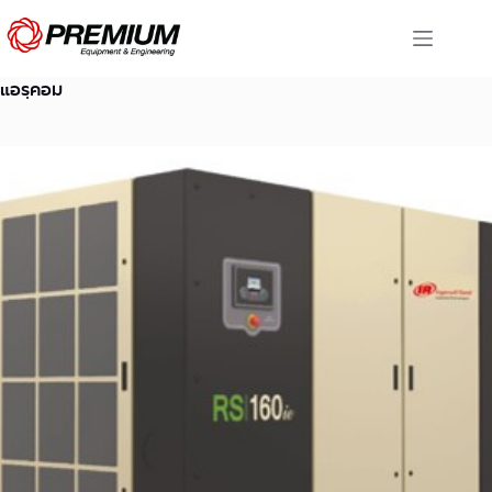
Skip
to
content
แอรฺคอม