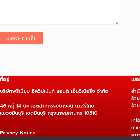
แสดงความเห็น
ที่อยู่
เบอร
บริษัทพรีเมี่ยม อิควิปเม้นท์ แอนด์ เอ็นจิเนียริ่ง จำกัด
สำน
ฝ่า
ฝ่า
46 หมู่ 14 นิคมอุตสาหกรรมบางชัน ถ.เสรีไทย
แขวงมีนบุรี เขตมีนบุรี กรุงเทพมหานคร 10510
inf
mar
Privacy Notice
pre