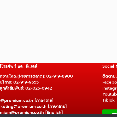
์โทรศัพท์ และ อีเมลล์
Social
ักงานใหญ่(ฝ่ายการตลาด):
02-919-8900
ติดตามเร
ยบริการ:
02-919-9555
Facebo
ยลูกค้าสัมพันธ์: 02-025-6942
Instag
Youtu
TikTok
o@premium.co.th
[ภาษาไทย]
keting@premium.co.th
[ภาษาไทย]
mium@premium.co.th
[English]