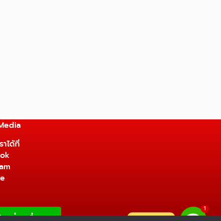
 Media
าได้ที่
ok
ram
be
1
ติดต่อเรา