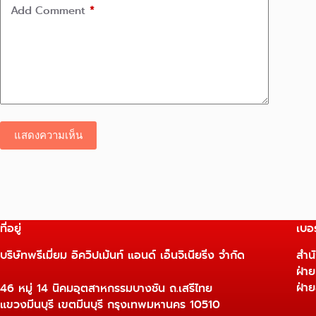
Add Comment
*
แสดงความเห็น
ที่อยู่
เบอร
บริษัทพรีเมี่ยม อิควิปเม้นท์ แอนด์ เอ็นจิเนียริ่ง จำกัด
สำน
ฝ่า
ฝ่า
46 หมู่ 14 นิคมอุตสาหกรรมบางชัน ถ.เสรีไทย
แขวงมีนบุรี เขตมีนบุรี กรุงเทพมหานคร 10510