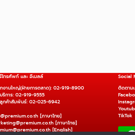
์โทรศัพท์ และ อีเมลล์
Social
ักงานใหญ่(ฝ่ายการตลาด):
02-919-8900
ติดตามเร
ยบริการ:
02-919-9555
Facebo
ยลูกค้าสัมพันธ์: 02-025-6942
Instag
Youtu
TikTok
o@premium.co.th
[ภาษาไทย]
keting@premium.co.th
[ภาษาไทย]
mium@premium.co.th
[English]