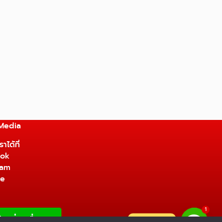
 Media
าได้ที่
ok
ram
be
1
ติดต่อเรา