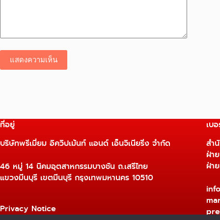
แสดงความเห็น
ที่อยู่
เบอร
บริษัทพรีเมี่ยม อิควิปเม้นท์ แอนด์ เอ็นจิเนียริ่ง จำกัด
สำน
ฝ่า
ฝ่า
46 หมู่ 14 นิคมอุตสาหกรรมบางชัน ถ.เสรีไทย
แขวงมีนบุรี เขตมีนบุรี กรุงเทพมหานคร 10510
inf
mar
Privacy Notice
pre