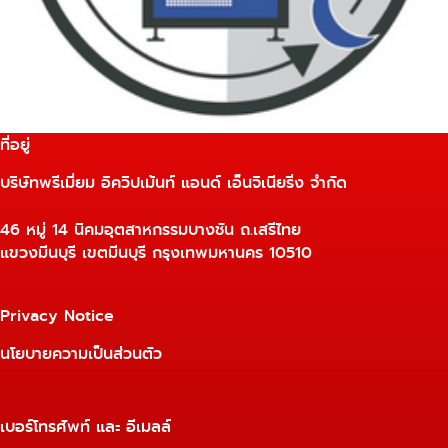
ที่อยู่
บริษัทพรีเมี่ยม อิควิปเม้นท์ แอนด์ เอ็นจิเนียริ่ง จำกัด
46 หมู่ 14 นิคมอุตสาหกรรมบางชัน ถ.เสรีไทย
แขวงมีนบุรี เขตมีนบุรี กรุงเทพมหานคร 10510
Privacy Notice
นโยบายความเป็นส่วนตัว
เบอร์โทรศัพท์ และ อีเมลล์