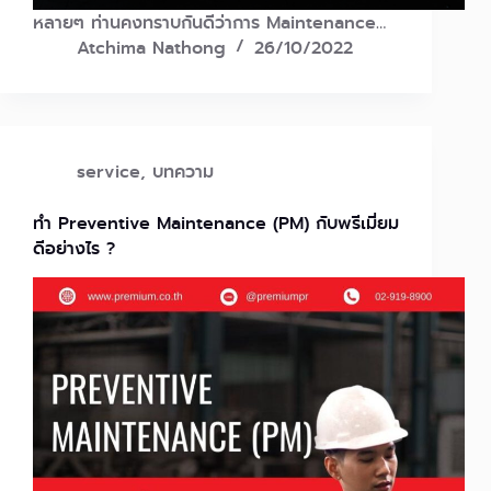
หลายๆ ท่านคงทราบกันดีว่าการ Maintenance…
Atchima Nathong
26/10/2022
service
,
บทความ
ทำ Preventive Maintenance (PM) กับพรีเมี่ยม
ดีอย่างไร ?