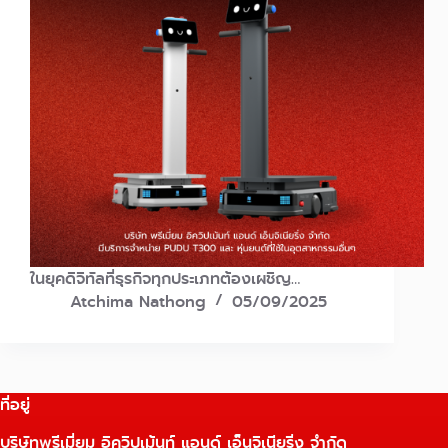
ในยุคดิจิทัลที่ธุรกิจทุกประเภทต้องเผชิญ…
Atchima Nathong
05/09/2025
ที่อยู่
บริษัทพรีเมี่ยม อิควิปเม้นท์ แอนด์ เอ็นจิเนียริ่ง จำกัด