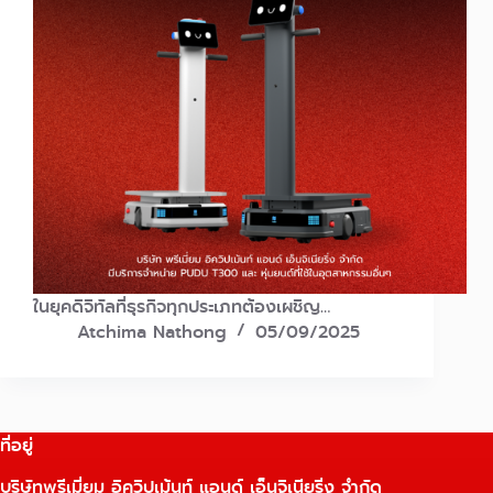
ในยุคดิจิทัลที่ธุรกิจทุกประเภทต้องเผชิญ…
Atchima Nathong
05/09/2025
ที่อยู่
บริษัทพรีเมี่ยม อิควิปเม้นท์ แอนด์ เอ็นจิเนียริ่ง จำกัด