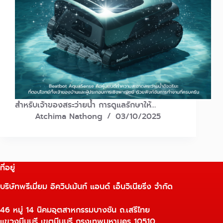
สำหรับเจ้าของสระว่ายน้ำ การดูแลรักษาให้…
Atchima Nathong
03/10/2025
ที่อยู่
บริษัทพรีเมี่ยม อิควิปเม้นท์ แอนด์ เอ็นจิเนียริ่ง จำกัด
46 หมู่ 14 นิคมอุตสาหกรรมบางชัน ถ.เสรีไทย
แขวงมีนบุรี เขตมีนบุรี กรุงเทพมหานคร 10510