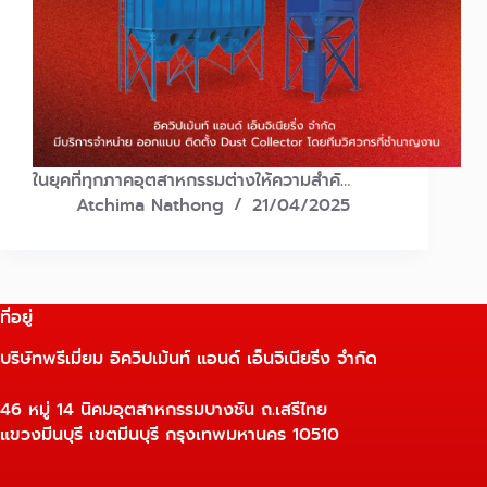
ในยุคที่ทุกภาคอุตสาหกรรมต่างให้ความสำคั…
Atchima Nathong
21/04/2025
ที่อยู่
บริษัทพรีเมี่ยม อิควิปเม้นท์ แอนด์ เอ็นจิเนียริ่ง จำกัด
46 หมู่ 14 นิคมอุตสาหกรรมบางชัน ถ.เสรีไทย
แขวงมีนบุรี เขตมีนบุรี กรุงเทพมหานคร 10510