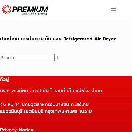
Skip
to
content
ป้ายกำกับ
การทำความเย็น ของ Refrigerated Air Dryer
No
results
ที่อยู่
บริษัทพรีเมี่ยม อิควิปเม้นท์ แอนด์ เอ็นจิเนียริ่ง จำกัด
46 หมู่ 14 นิคมอุตสาหกรรมบางชัน ถ.เสรีไทย
แขวงมีนบุรี เขตมีนบุรี กรุงเทพมหานคร 10510
Privacy Notice