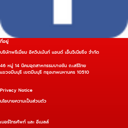
ที่อยู่
บริษัทพรีเมี่ยม อิควิปเม้นท์ แอนด์ เอ็นจิเนียริ่ง จำกัด
46 หมู่ 14 นิคมอุตสาหกรรมบางชัน ถ.เสรีไทย
แขวงมีนบุรี เขตมีนบุรี กรุงเทพมหานคร 10510
Privacy Notice
นโยบายความเป็นส่วนตัว
เบอร์โทรศัพท์ และ อีเมลล์