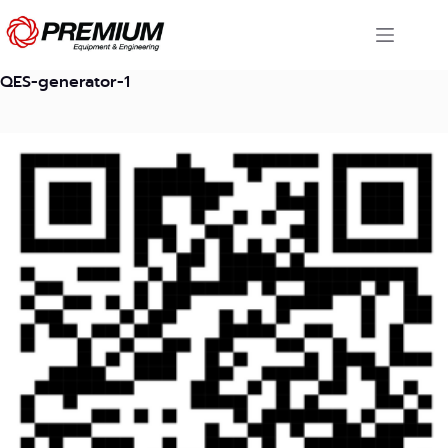
Skip
to
content
QES-generator-1