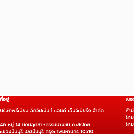
ที่อยู่
เบอร
บริษัทพรีเมี่ยม อิควิปเม้นท์ แอนด์ เอ็นจิเนียริ่ง จำกัด
สำน
ฝ่า
ฝ่า
46 หมู่ 14 นิคมอุตสาหกรรมบางชัน ถ.เสรีไทย
แขวงมีนบุรี เขตมีนบุรี กรุงเทพมหานคร 10510