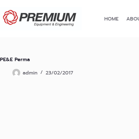
Skip
to
content
HOME
ABOU
PE&E Perma
admin
23/02/2017