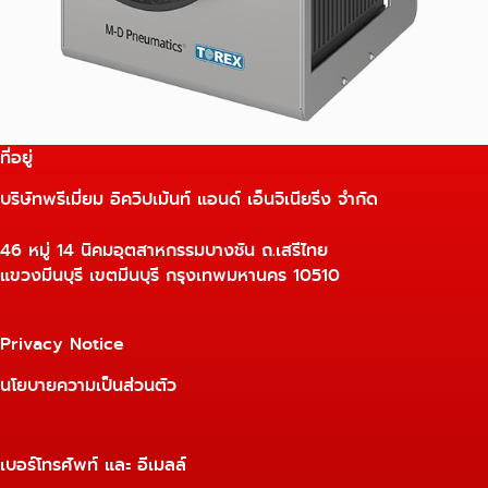
ที่อยู่
บริษัทพรีเมี่ยม อิควิปเม้นท์ แอนด์ เอ็นจิเนียริ่ง จำกัด
46 หมู่ 14 นิคมอุตสาหกรรมบางชัน ถ.เสรีไทย
แขวงมีนบุรี เขตมีนบุรี กรุงเทพมหานคร 10510
Privacy Notice
นโยบายความเป็นส่วนตัว
เบอร์โทรศัพท์ และ อีเมลล์