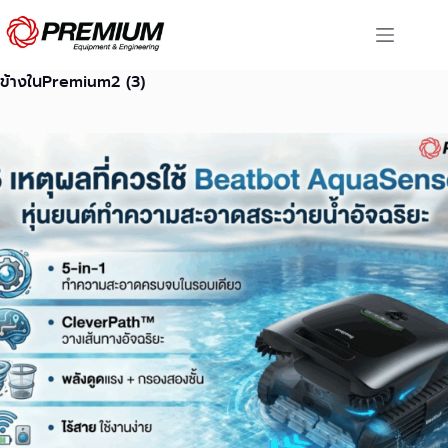
Skip
to
content
ข้างในPremium2 (3)