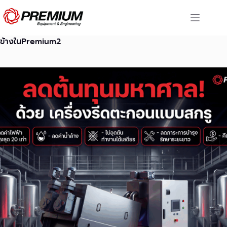
Skip
to
content
ข้างในPremium2