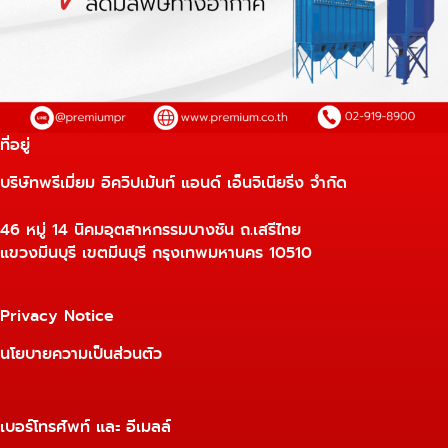
ที่อยู่
บริษัทพรีเมี่ยม อิควิปเม้นท์ แอนด์ เอ็นจิเนียริ่ง จำกัด
46 หมู่ 14 นิคมอุตสาหกรรมบางชัน ถ.เสรีไทย
แขวงมีนบุรี เขตมีนบุรี กรุงเทพมหานคร 10510
Privacy Notice
นโยบายความเป็นส่วนตัว
เบอร์โทรศัพท์ และ อีเมลล์