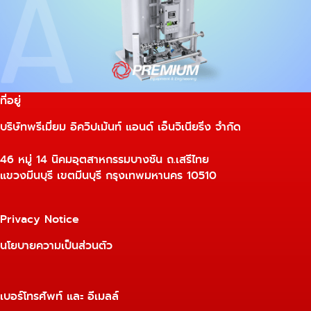
ที่อยู่
บริษัทพรีเมี่ยม อิควิปเม้นท์ แอนด์ เอ็นจิเนียริ่ง จำกัด
46 หมู่ 14 นิคมอุตสาหกรรมบางชัน ถ.เสรีไทย
แขวงมีนบุรี เขตมีนบุรี กรุงเทพมหานคร 10510
Privacy Notice
นโยบายความเป็นส่วนตัว
เบอร์โทรศัพท์ และ อีเมลล์