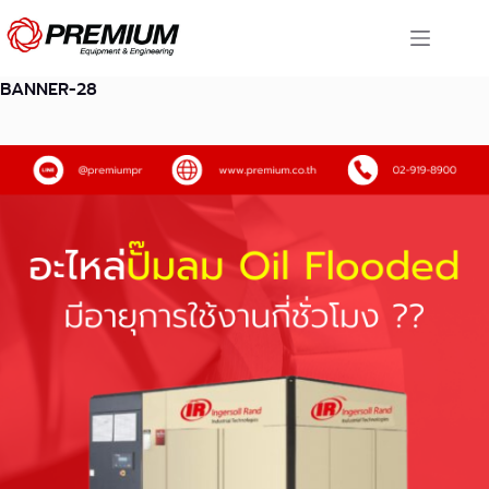
Skip
to
content
BANNER-28