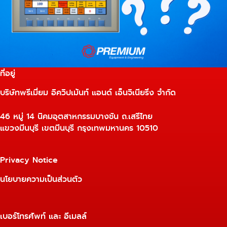
ที่อยู่
บริษัทพรีเมี่ยม อิควิปเม้นท์ แอนด์ เอ็นจิเนียริ่ง จำกัด
46 หมู่ 14 นิคมอุตสาหกรรมบางชัน ถ.เสรีไทย
แขวงมีนบุรี เขตมีนบุรี กรุงเทพมหานคร 10510
Privacy Notice
นโยบายความเป็นส่วนตัว
เบอร์โทรศัพท์ และ อีเมลล์