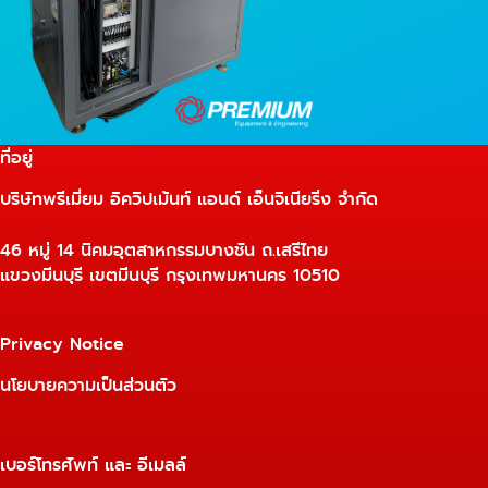
ที่อยู่
บริษัทพรีเมี่ยม อิควิปเม้นท์ แอนด์ เอ็นจิเนียริ่ง จำกัด
46 หมู่ 14 นิคมอุตสาหกรรมบางชัน ถ.เสรีไทย
แขวงมีนบุรี เขตมีนบุรี กรุงเทพมหานคร 10510
Privacy Notice
นโยบายความเป็นส่วนตัว
เบอร์โทรศัพท์ และ อีเมลล์