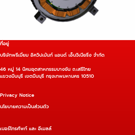
ที่อยู่
บริษัทพรีเมี่ยม อิควิปเม้นท์ แอนด์ เอ็นจิเนียริ่ง จำกัด
46 หมู่ 14 นิคมอุตสาหกรรมบางชัน ถ.เสรีไทย
แขวงมีนบุรี เขตมีนบุรี กรุงเทพมหานคร 10510
Privacy Notice
นโยบายความเป็นส่วนตัว
เบอร์โทรศัพท์ และ อีเมลล์