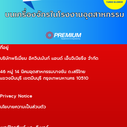
ที่อยู่
บริษัทพรีเมี่ยม อิควิปเม้นท์ แอนด์ เอ็นจิเนียริ่ง จำกัด
46 หมู่ 14 นิคมอุตสาหกรรมบางชัน ถ.เสรีไทย
แขวงมีนบุรี เขตมีนบุรี กรุงเทพมหานคร 10510
Privacy Notice
นโยบายความเป็นส่วนตัว