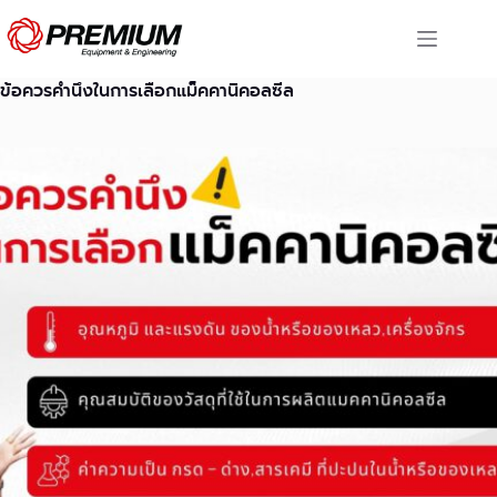
Skip
to
content
ข้อควรคำนึงในการเลือกแม็คคานิคอลซีล