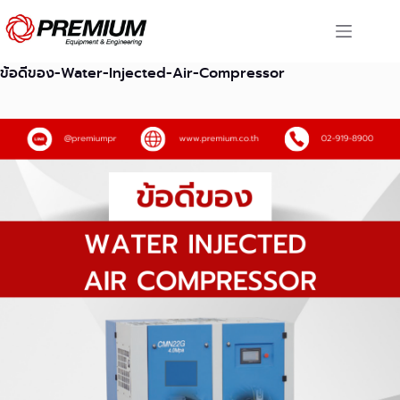
Skip
to
content
ข้อดีของ-Water-Injected-Air-Compressor