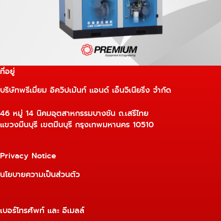
ที่อยู่
บริษัทพรีเมี่ยม อิควิปเม้นท์ แอนด์ เอ็นจิเนียริ่ง จำกัด
46 หมู่ 14 นิคมอุตสาหกรรมบางชัน ถ.เสรีไทย
แขวงมีนบุรี เขตมีนบุรี กรุงเทพมหานคร 10510
Privacy Notice
นโยบายความเป็นส่วนตัว
เบอร์โทรศัพท์ และ อีเมลล์